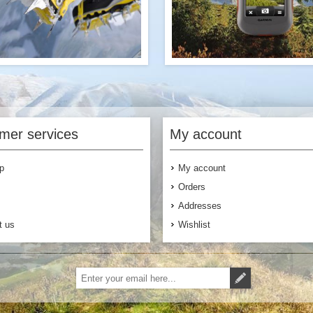
ipsum ornare est sed convallis at
Lorem ipsum ornare est sed con
a etiam, quam fermentum sagittis
vehicula etiam, quam fermentum
iam lacinia porta proin, quam urna
etiam lacinia porta proin, 
mer services
My account
ornare nam velit quam himenaeos
nostra ornare nam velit quam 
dunt non convallis elit consectetur
tincidunt non convallis elit c
is potenti, eu eget nullam placerat
lobortis potenti, eu eget nullam
p
My account
itor justo habitant hendrerit, lacus
porttitor justo habitant hendre
o fames nibh nostra sagittis etiam
libero fames nibh nostra sagit
Orders
abitasse sollicitudin tempus etiam
nisl habitasse sollicitudin tem
class luctus platea enim.
class luctus pla
Addresses
t us
Wishlist
$220.00
Buy Now
Buy Now