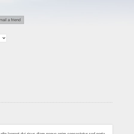
mail a friend
tudin laoreet dui risus diam neque enim consectetur sed porta