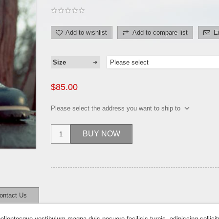
Add to wishlist
Add to compare list
E
Size
$85.00
Please select the address you want to ship to
BUY NOW
ontact Us
ellentesque vestibulum magna duis posuere facilisis turpis, adipiscing sollici