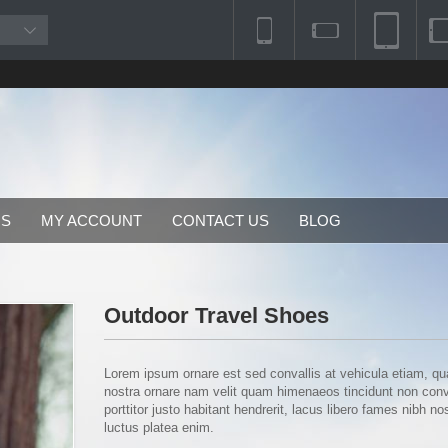
RS
MY ACCOUNT
CONTACT US
BLOG
Outdoor Travel Shoes
Lorem ipsum ornare est sed convallis at vehicula etiam, qu
nostra ornare nam velit quam himenaeos tincidunt non conval
porttitor justo habitant hendrerit, lacus libero fames nibh n
luctus platea enim.