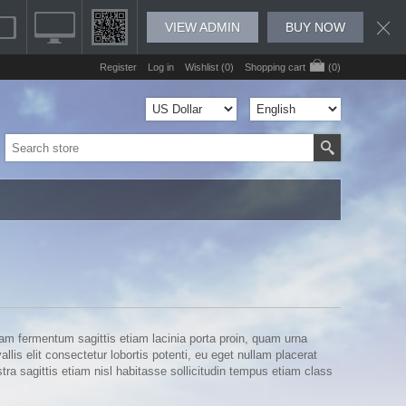
VIEW ADMIN
BUY NOW
Register
Log in
Wishlist
(0)
Shopping cart
(0)
am fermentum sagittis etiam lacinia porta proin, quam urna
lis elit consectetur lobortis potenti, eu eget nullam placerat
ostra sagittis etiam nisl habitasse sollicitudin tempus etiam class