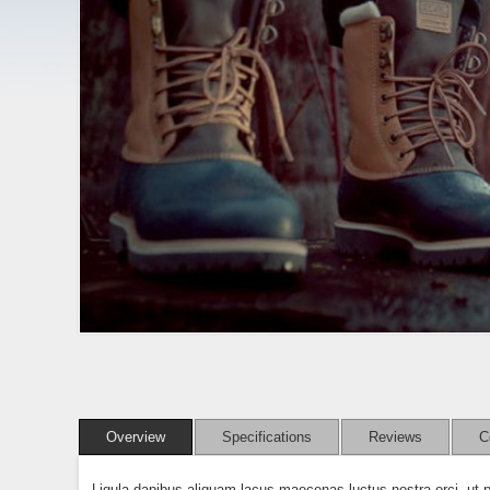
Overview
Specifications
Reviews
C
Ligula dapibus aliquam lacus maecenas luctus nostra orci, ut p