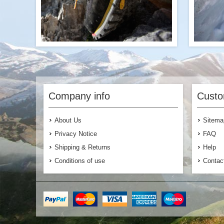
Lorem ipsum ornare est sed convallis at
Lorem 
vehicula etiam, quam fermentum sagittis
vehicul
etiam lacinia porta proin, quam urna
et
Company info
Custo
nostra ornare nam velit quam himenaeos
nostra 
tincidunt non convallis elit consectetur
tinci
lobortis potenti, eu eget nullam placerat
lobort
About Us
Sitema
porttitor justo habitant hendrerit, lacus
portt
libero fames nibh nostra sagittis etiam
liber
Privacy Notice
FAQ
nisl habitasse sollicitudin tempus etiam
nisl h
class luctus platea enim.
Shipping & Returns
Help
Conditions of use
Contac
$145.00
Buy Now