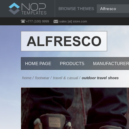
BROWSE THEMES
Alfresco
+777 (100) 9999
sales [at] store.com
HOME PAGE
PRODUCTS
MANUFACTURE
home
/
footwear
/
travel & casual
/
outdoor travel shoes