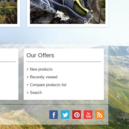
vallis at
Lorem ipsum ornare est sed convallis at
 sagittis
vehicula etiam, quam fermentum sagittis
quam urna
etiam lacinia porta proin, quam urna
Our Offers
himenaeos
nostra ornare nam velit quam himenaeos
onsectetur
tincidunt non convallis elit consectetur
 placerat
lobortis potenti, eu eget nullam placerat
New products
rit, lacus
porttitor justo habitant hendrerit, lacus
tis etiam
libero fames nibh nostra sagittis etiam
Recently viewed
pus etiam
nisl habitasse sollicitudin tempus etiam
tea enim.
class luctus platea enim.
Compare products list
Search
$120.00
$130.00
Buy Now