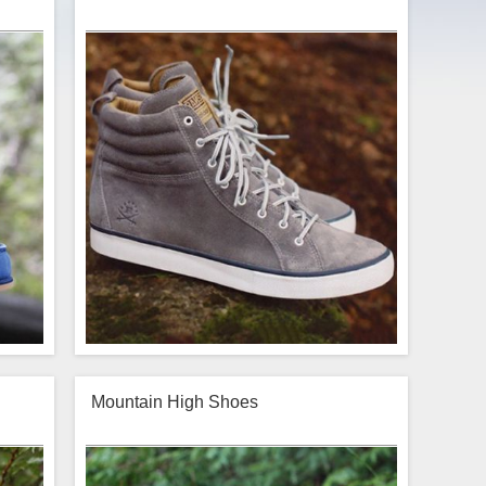
Mountain High Shoes
is at
Lorem ipsum ornare est sed convallis at
ittis
vehicula etiam, quam fermentum sagittis
nostra
etiam lacinia porta proin, quam urna nostra
idunt
ornare nam velit quam himenaeos tincidunt