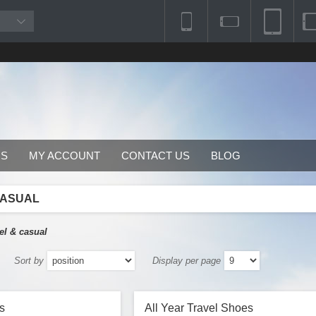
RS
MY ACCOUNT
CONTACT US
BLOG
CASUAL
vel & casual
Sort by
Display per page
s
All Year Travel Shoes