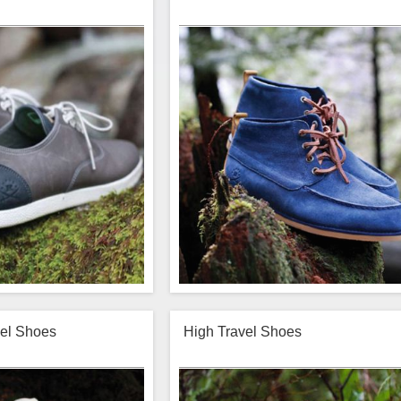
vel Shoes
High Travel Shoes
rnare est sed convallis at
Lorem ipsum ornare est sed convall
, quam fermentum sagittis
vehicula etiam, quam fermentum sag
rta proin, quam urna nostra
etiam lacinia porta proin, quam urna 
 quam himenaeos tincidunt
ornare nam velit quam himenaeos tinc