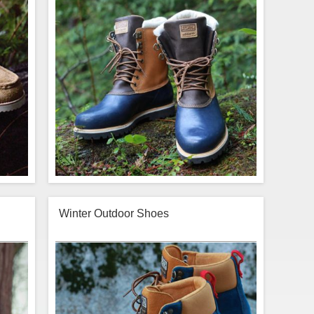
tenti,
non convallis elit consectetur lobortis potenti,
bitant
eu eget nullam placerat porttitor justo habitant
nostra
hendrerit, lacus libero fames nibh nostra
itudin
sagittis etiam nisl habitasse sollicitudin
enim.
tempus etiam class luctus platea enim.
0.00
$75.00
Buy Now
Winter Outdoor Shoes
is at
Lorem ipsum ornare est sed convallis at
ittis
vehicula etiam, quam fermentum sagittis
nostra
etiam lacinia porta proin, quam urna nostra
idunt
ornare nam velit quam himenaeos tincidunt
tenti,
non convallis elit consectetur lobortis potenti,
bitant
eu eget nullam placerat porttitor justo habitant
nostra
hendrerit, lacus libero fames nibh nostra
itudin
sagittis etiam nisl habitasse sollicitudin
enim.
tempus etiam class luctus platea enim.