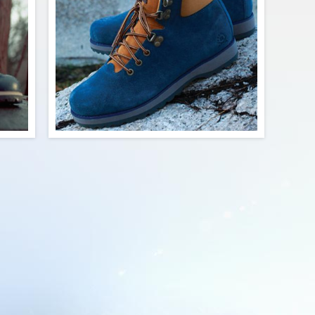
5.00
$60.00
Buy Now
is at
Lorem ipsum ornare est sed convallis at
ittis
vehicula etiam, quam fermentum sagittis
nostra
etiam lacinia porta proin, quam urna nostra
idunt
ornare nam velit quam himenaeos tincidunt
tenti,
non convallis elit consectetur lobortis potenti,
bitant
eu eget nullam placerat porttitor justo habitant
nostra
hendrerit, lacus libero fames nibh nostra
itudin
sagittis etiam nisl habitasse sollicitudin
enim.
tempus etiam class luctus platea enim.