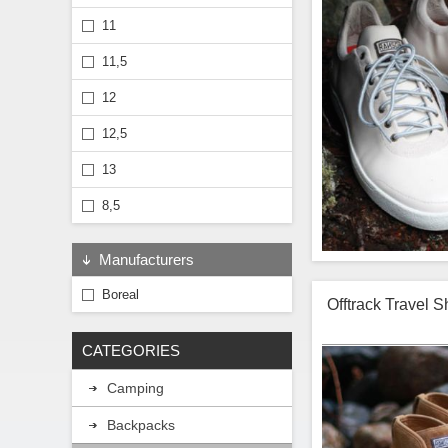
non convallis elit c
eu eget nullam place
11
hendrerit, lac
sagittis etiam
11,5
tempus etiam
12
12,5
13
8,5
Manufacturers
Boreal
Offtrack Travel 
Lorem ipsum o
vehicula etiam
CATEGORIES
etiam lacinia po
ornare nam velit
non convallis elit c
Camping
eu eget nullam place
hendrerit, lac
Backpacks
sagittis etiam
tempus etiam