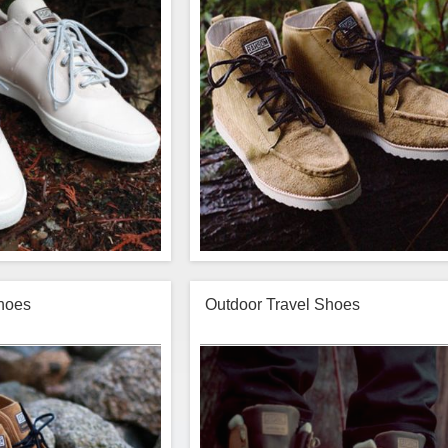
onsectetur lobortis potenti,
non convallis elit consectetur lobortis po
rat porttitor justo habitant
eu eget nullam placerat porttitor justo ha
us libero fames nibh nostra
hendrerit, lacus libero fames nibh 
 nisl habitasse sollicitudin
sagittis etiam nisl habitasse sollic
 class luctus platea enim.
tempus etiam class luctus platea 
$90.00
$7
Buy Now
Buy Now
Shoes
Outdoor Travel Shoes
rnare est sed convallis at
Lorem ipsum ornare est sed convall
, quam fermentum sagittis
vehicula etiam, quam fermentum sag
rta proin, quam urna nostra
etiam lacinia porta proin, quam urna 
 quam himenaeos tincidunt
ornare nam velit quam himenaeos tinc
onsectetur lobortis potenti,
non convallis elit consectetur lobortis po
rat porttitor justo habitant
eu eget nullam placerat porttitor justo ha
us libero fames nibh nostra
hendrerit, lacus libero fames nibh 
 nisl habitasse sollicitudin
sagittis etiam nisl habitasse sollic
 class luctus platea enim.
tempus etiam class luctus platea 