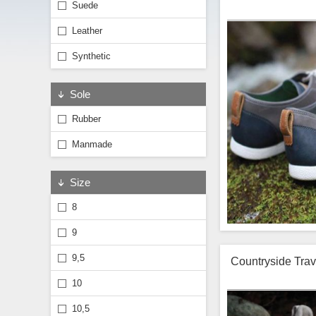
Suede
Leather
Synthetic
Sole
Rubber
Manmade
Size
8
9
9,5
Countryside Tra
Lorem ipsum o
10
vehicula etiam
etiam lacinia po
ornare nam velit
10,5