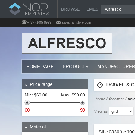
BROWSE THEMES
Alfresco
+777 (100) 9999
sales [at] store.com
HOME PAGE
PRODUCTS
MANUFACTURE
Price range
TRAVEL & 
Min:
$60.00
Max:
$99.00
home
/
footwear
/
tra
60
99
View as
Material
All Season Shoe