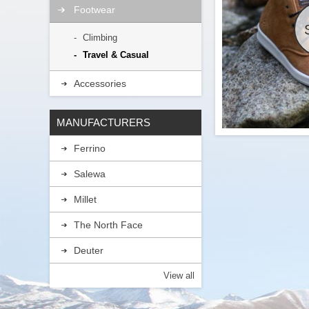
Footwear
Climbing
Travel & Casual
Accessories
MANUFACTURERS
Ferrino
Salewa
Lorem ipsum o
vehicula etiam
etiam lacinia po
Millet
ornare nam velit
non convallis elit c
The North Face
eu eget nullam place
hendrerit, lac
Deuter
sagittis etiam
tempus etiam
View all