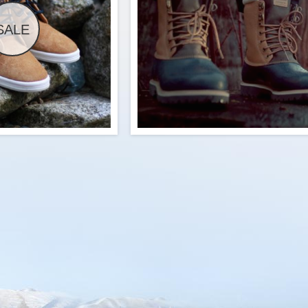
SALE
$90.00
$6
Buy Now
Buy Now
rnare est sed convallis at
Lorem ipsum ornare est sed convall
, quam fermentum sagittis
vehicula etiam, quam fermentum sag
rta proin, quam urna nostra
etiam lacinia porta proin, quam urna 
 quam himenaeos tincidunt
ornare nam velit quam himenaeos tinc
onsectetur lobortis potenti,
non convallis elit consectetur lobortis po
rat porttitor justo habitant
eu eget nullam placerat porttitor justo ha
us libero fames nibh nostra
hendrerit, lacus libero fames nibh 
 nisl habitasse sollicitudin
sagittis etiam nisl habitasse sollic
 class luctus platea enim.
tempus etiam class luctus platea 