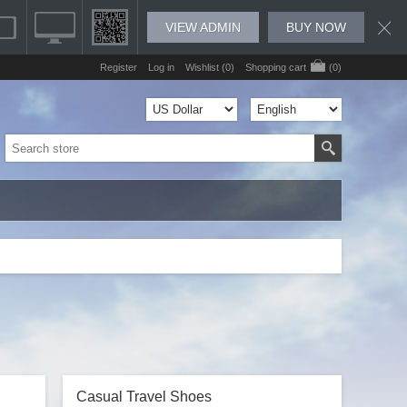
VIEW ADMIN
BUY NOW
Register
Log in
Wishlist
(0)
Shopping cart
(0)
Casual Travel Shoes